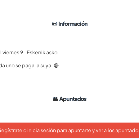
📜
Información
 viernes 9. Eskerrik asko.
a uno se paga la suya. 😁
👥
Apuntados
Regístrate o inicia sesión para apuntarte y ver a los apuntado