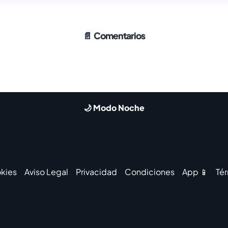
📄
Comentarios
🌙 Modo Noche
kies
Aviso Legal
Privacidad
Condiciones
App 📱
Té