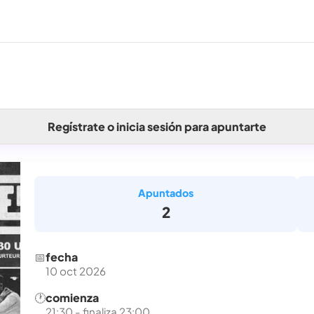
Regístrate o inicia sesión para apuntarte
Apuntados
2
📅
fecha
10 oct 2026
🕐
comienza
21:30 - finaliza 23:00