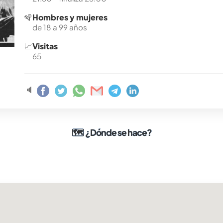
🪇
Hombres y mujeres
de 18 a 99 años
📈
Visitas
65
🔈
🗺
¿Dónde se hace?