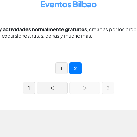
Eventos Bilbao
y actividades normalmente gratuitos
, creadas por los prop
r excursiones, rutas, cenas y mucho más.
1
2
1
◁
▷
2