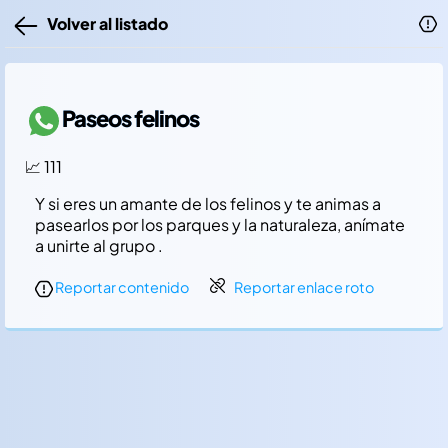
Volver al listado
Paseos felinos
📈 111
Y si eres un amante de los felinos y te animas a
pasearlos por los parques y la naturaleza, aní­mate
a unirte al grupo .
Reportar contenido
Reportar enlace roto