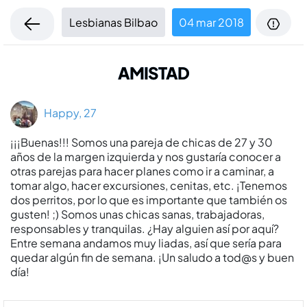
Lesbianas Bilbao
04 mar 2018
AMISTAD
Happy, 27
¡¡¡Buenas!!! Somos una pareja de chicas de 27 y 30
años de la margen izquierda y nos gustarí­a conocer a
otras parejas para hacer planes como ir a caminar, a
tomar algo, hacer excursiones, cenitas, etc. ¡Tenemos
dos perritos, por lo que es importante que también os
gusten! ;) Somos unas chicas sanas, trabajadoras,
responsables y tranquilas. ¿Hay alguien así­ por aquí­?
Entre semana andamos muy liadas, así­ que serí­a para
quedar algún fin de semana. ¡Un saludo a tod@s y buen
dí­a!