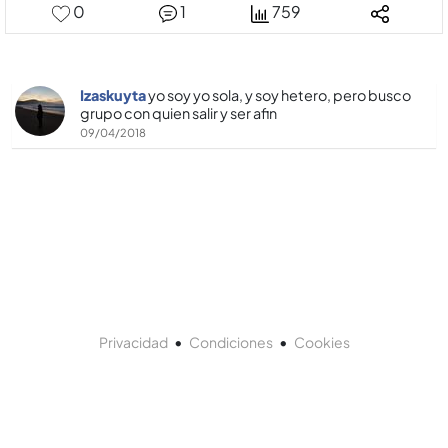
0
1
759
Izaskuyta
yo soy yo sola, y soy hetero, pero busco
grupo con quien salir y ser afin
09/04/2018
•
•
Privacidad
Condiciones
Cookies