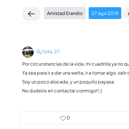
Amistad Erandio
27 ago 2018
Sï¿½rta, 27
Por circunstancias de la vida, mi cuadrilla ya no 
Ya sea para ir a dar una welta, ir a tomar algo, sali
Soy un poco alocada, y un poquito payasa.
No dudeiiis en contactar conmigo!!;)
0