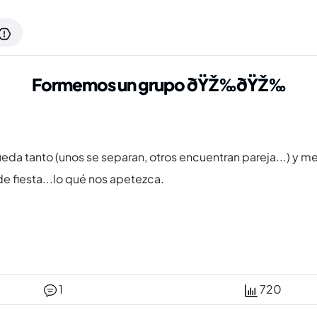
Formemos un grupo ðŸŽ‰ðŸŽ‰
queda tanto (unos se separan, otros encuentran pareja...) y 
r de fiesta...lo qué nos apetezca.
1
720