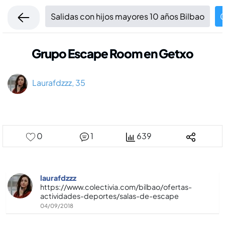
Salidas con hijos mayores 10 años Bilbao
0
Grupo Escape Room en Getxo
Laurafdzzz, 35
0
1
639
laurafdzzz
https://www.colectivia.com/bilbao/ofertas-
actividades-deportes/salas-de-escape
04/09/2018