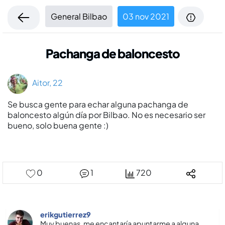
General Bilbao
03 nov 2021
Pachanga de baloncesto
Aitor, 22
Se busca gente para echar alguna pachanga de
baloncesto algún dí­a por Bilbao. No es necesario ser
bueno, solo buena gente :)
0
1
720
erikgutierrez9
Muy buenas, me encantarí­a apuntarme a alguna