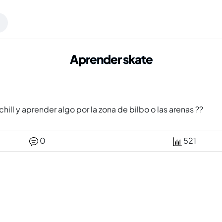
Aprender skate
hill y aprender algo por la zona de bilbo o las arenas ??
0
521