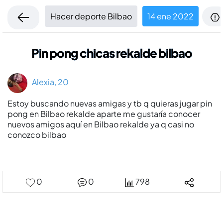
Hacer deporte Bilbao
14 ene 2022
Pin pong chicas rekalde bilbao
Alexia, 20
Estoy buscando nuevas amigas y tb q quieras jugar pin
pong en Bilbao rekalde aparte me gustarí­a conocer
nuevos amigos aquí­ en Bilbao rekalde ya q casi no
conozco bilbao
0
0
798