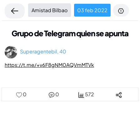
Amistad Bilbao
03 feb 2022
Grupo de Telegram quien se apunta
Superagentebil, 40
https://t.me/+v6F8gNM0AQVmMTVk
0
0
572