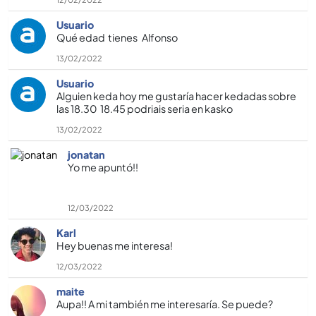
Usuario
Qué edad tienes Alfonso
13/02/2022
Usuario
Alguien keda hoy me gustarí­a hacer kedadas sobre
las 18.30 18.45 podriais seria en kasko
13/02/2022
jonatan
Yo me apuntó!!
12/03/2022
Karl
Hey buenas me interesa!
12/03/2022
maite
Aupa!! A mi también me interesarí­a. Se puede?