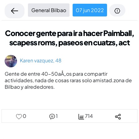
General Bilbao
07 jun 2022
Conocer gente para ir a hacer Paimball,
scapess roms, paseos en cuatzs, act
Karen vazquez, 48
Gente de entre 40-50aÅ„os para compartir
actividades, nada de cosas raras solo amistad.zona de
Bilbao y alrededores.
0
1
714