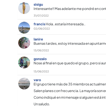
sisigu
Interesante!! Mas adelante me pondré en co
31/07/2022
francis
Hola , estarí­a interesada..
02/08/2022
Ianire
Buenas tardes, estoy interesada en apuntarm
13/08/2022
gonzalo
Nose al final en que quedo el grupo, pero si 
13/08/2022
varo
El grupo tiene más de 35 miembros actualmente
Salen planes con frecuencia. La mayorí­a son e
Como indiqué en mi mensaje si alguien está in
Un saludo.