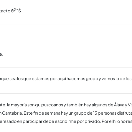
ntacto ðŸ˜Š
e.
aunque sea los que estamos por aquí­ hacemos grupo y vemos lo de lo
, la mayorí­a son guipuzcoanos y también hay algunos de Álava y V
n Cantabria. Este fin de semana hay un grupo de 13 personas disfrut
teresado en participar debe escribirme por privado. Por el hilo no 