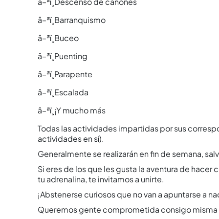
â–ªï¸Descenso de cañones
â–ªï¸Barranquismo
â–ªï¸Buceo
â–ªï¸Puenting
â–ªï¸Parapente
â–ªï¸Escalada
â–ªï¸¡Y mucho más
Todas las actividades impartidas por sus corresp
actividades en sí­).
Generalmente se realizarán en fin de semana, sal
Si eres de los que les gusta la aventura de hacer 
tu adrenalina, te invitamos a unirte.
¡Abstenerse curiosos que no van a apuntarse a n
Queremos gente comprometida consigo misma en i