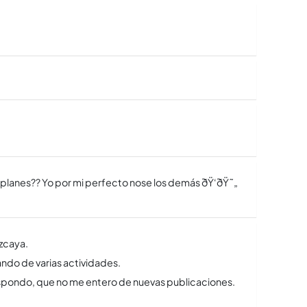
s planes?? Yo por mi perfecto nose los demás ðŸ‘ðŸ˜„
izcaya.
ando de varias actividades.
respondo, que no me entero de nuevas publicaciones.