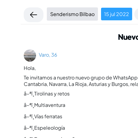
Senderismo Bilbao
15 jul 2022
Nuevo
Varo, 36
Hola,
Te invitamos a nuestro nuevo grupo de WhatsApp de
Cantabria, Navarra, La Rioja, Asturias y Burgos, rel
â–ªï¸Tirolinas y retos
â–ªï¸Multiaventura
â–ªï¸Ví­as ferratas
â–ªï¸Espeleologí­a