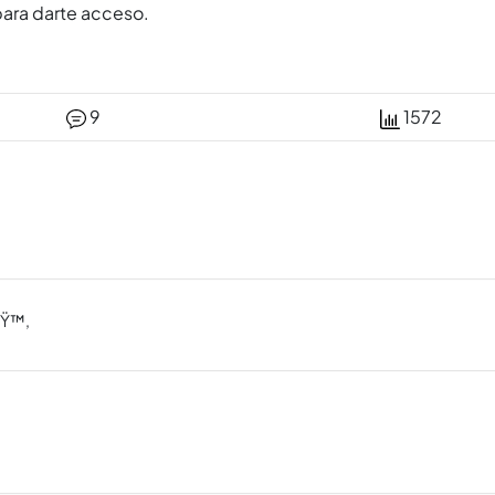
para darte acceso.
9
1572
 ðŸ™‚