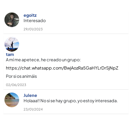
egoitz
Interesado
29/01/2023
tam
A mí­ me apetece, he creado un grupo:
https://chat.whatsapp.com/BwjAozRa5GaHYLrDrSjNpZ
Por si os animáis
02/06/2023
Julene
Holaaa!! No si se hay grupo, yo estoy interesada.
23/01/2024