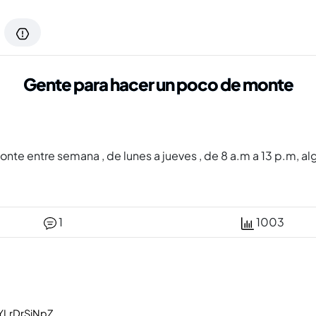
Gente para hacer un poco de monte
nte entre semana , de lunes a jueves , de 8 a.m a 13 p.m, a
1
1003
YLrDrSjNpZ