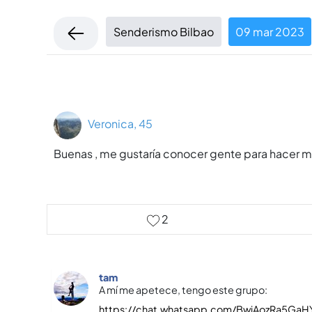
Senderismo Bilbao
09 mar 2023
Veronica, 45
Buenas , me gustarí­a conocer gente para hacer mo
2
tam
A mí­ me apetece, tengo este grupo:
https://chat.whatsapp.com/BwjAozRa5GaH