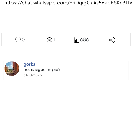
https://chat.whatsapp.com/E9DqigOaAs56xqESKc3TJ
0
1
686
gorka
holaa sigue en pie?
31/10/2025