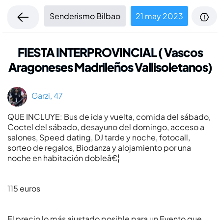
Senderismo Bilbao
21 may 2023
FIESTA INTERPROVINCIAL ( Vascos
Aragoneses Madrileños Vallisoletanos)
Garzi, 47
QUE INCLUYE: Bus de ida y vuelta, comida del sábado,
Coctel del sábado, desayuno del domingo, acceso a
salones, Speed dating, DJ tarde y noche, fotocall,
sorteo de regalos, Biodanza y alojamiento por una
noche en habitación dobleâ€¦
115 euros
El precio lo más ajustado posible para un Evento que