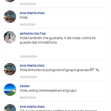
07/01/2024
eva maria moc
Hola
19/01/2024
antonio mu?oz
Hola también me gustarí­a. Ir de rutas como te
puedo dar mi teléfono
20/04/2024
eva maria moc
Hola Antonio te pongo en el grupo gracias ðŸ˜‰
20/04/2024
Javier
Hola, estoy interesado en el grupo
18/07/2024
eva maria moc
Ok Javier mándame el tlfno por privado gracias