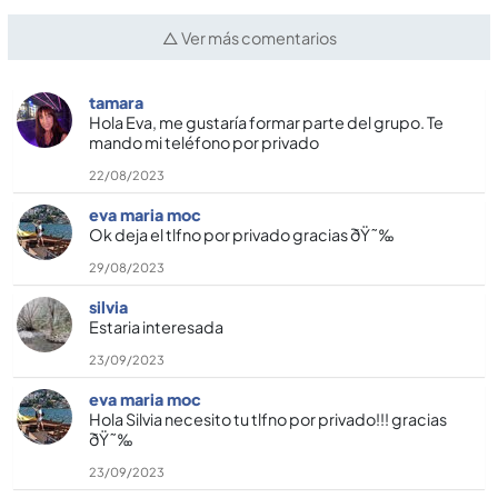
△ Ver más comentarios
tamara
Hola Eva, me gustarí­a formar parte del grupo. Te
mando mi teléfono por privado
22/08/2023
eva maria moc
Ok deja el tlfno por privado gracias ðŸ˜‰
29/08/2023
silvia
Estaria interesada
23/09/2023
eva maria moc
Hola Silvia necesito tu tlfno por privado!!! gracias
ðŸ˜‰
23/09/2023