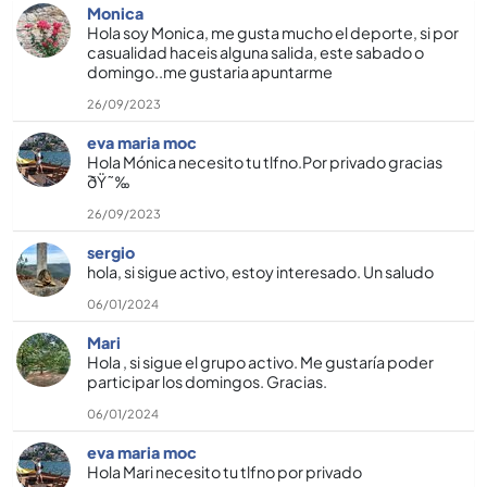
Monica
Hola soy Monica, me gusta mucho el deporte, si por
casualidad haceis alguna salida, este sabado o
domingo..me gustaria apuntarme
26/09/2023
eva maria moc
Hola Mónica necesito tu tlfno.Por privado gracias
ðŸ˜‰
26/09/2023
sergio
hola, si sigue activo, estoy interesado. Un saludo
06/01/2024
Mari
Hola , si sigue el grupo activo. Me gustarí­a poder
participar los domingos. Gracias.
06/01/2024
eva maria moc
Hola Mari necesito tu tlfno por privado