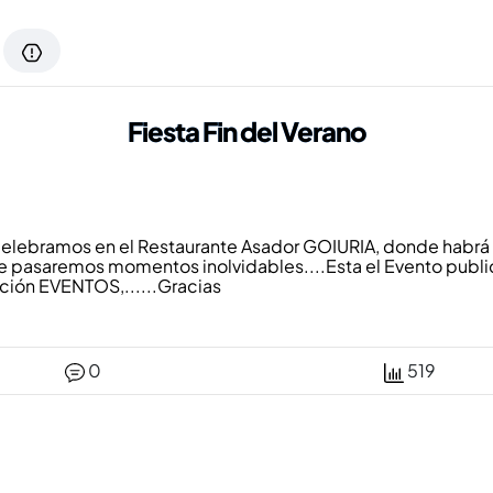
Fiesta Fin del Verano
o celebramos en el Restaurante Asador GOIURIA, donde habrá 
te pasaremos momentos inolvidables....Esta el Evento publ
cción EVENTOS,......Gracias
0
519