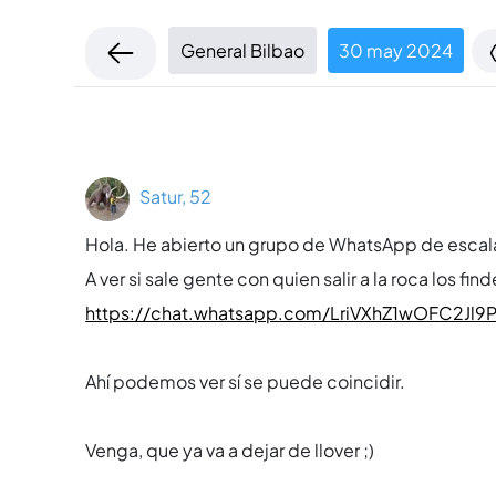
General Bilbao
30 may 2024
Satur, 52
Hola. He abierto un grupo de WhatsApp de escal
A ver si sale gente con quien salir a la roca los find
https://chat.whatsapp.com/LriVXhZ1wOFC2Jl9
Ahí­ podemos ver sí­ se puede coincidir.
Venga, que ya va a dejar de llover ;)