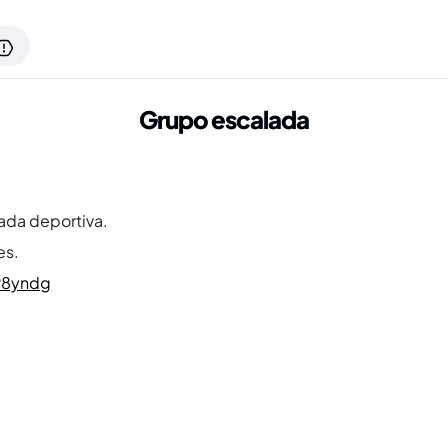
Grupo escalada
ada deportiva.
es.
P8yndg