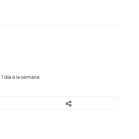
 1 día a la semana