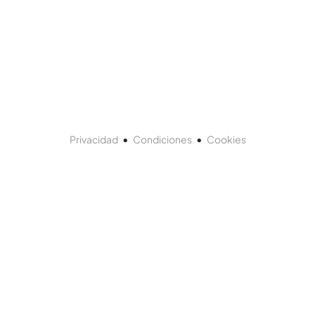
•
•
Privacidad
Condiciones
Cookies