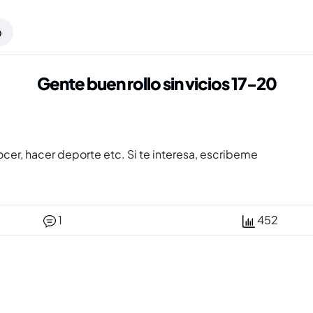
Gente buen rollo sin vicios 17-20
er, hacer deporte etc. Si te interesa, escribeme
1
452