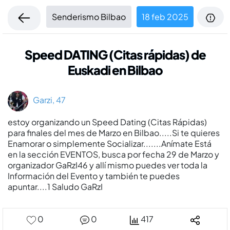
Senderismo Bilbao
18 feb 2025
Speed DATING (Citas rápidas) de
Euskadi en Bilbao
Garzi, 47
estoy organizando un Speed Dating (Citas Rápidas)
para finales del mes de Marzo en Bilbao.....Si te quieres
Enamorar o simplemente Socializar.......Anímate Está
en la sección EVENTOS, busca por fecha 29 de Marzo y
organizador GaRzI46 y allí mismo puedes ver toda la
Información del Evento y también te puedes
apuntar....1 Saludo GaRzI
0
0
417