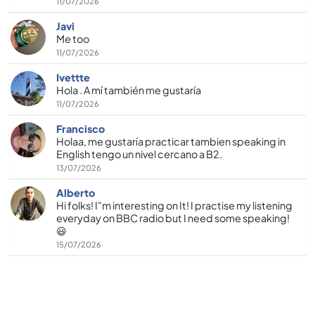
11/07/2026
Javi
Me too
11/07/2026
Ivettte
Hola . A mí también me gustaría
11/07/2026
Francisco
Holaa, me gustaría practicar tambien speaking in
English tengo un nivel cercano a B2.
13/07/2026
Alberto
Hi folks! I"m interesting on It! I practise my listening
everyday on BBC radio but I need some speaking!
😃
15/07/2026