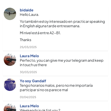
bidaide
Hello Laura.
Yo también estoy interesado en practicar speaking
in English alguna tarde entresemana.
Mi nivel está entre A2-B1.
Thanks
25/03/2025
Laura Melo
Perfecto, you can give me your telegram and keep
in touch us there
30/03/2025
Yo soy Gandalf
Tengo horarios malos, pero no me importaría
participar si no os parece mal
01/04/2025
Laura Melo
Weekends is ok fot you ?