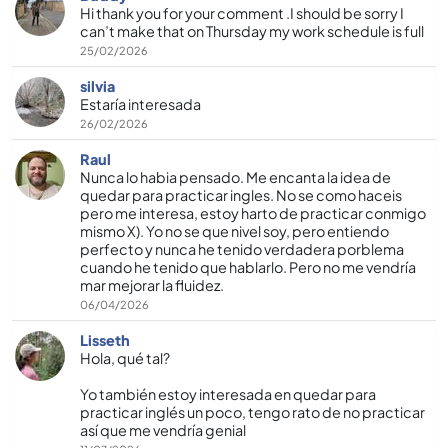
Hi thank you for your comment .I should be sorry I
can’t make that on Thursday my work schedule is full
25/02/2026
silvia
Estaría interesada
26/02/2026
Raul
Nunca lo habia pensado. Me encanta la idea de
quedar para practicar ingles. No se como haceis
pero me interesa, estoy harto de practicar conmigo
mismo X). Yo no se que nivel soy, pero entiendo
perfecto y nunca he tenido verdadera porblema
cuando he tenido que hablarlo. Pero no me vendría
mar mejorar la fluidez.
06/04/2026
Lisseth
Hola, qué tal?
Yo también estoy interesada en quedar para
practicar inglés un poco, tengo rato de no practicar
así que me vendría genial