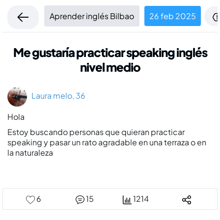
Aprender inglés Bilbao
26 feb 2025
Me gustaría practicar speaking inglés
nivel medio
Laura melo, 36
Hola
Estoy buscando personas que quieran practicar
speaking y pasar un rato agradable en una terraza o en
la naturaleza
6
15
1214