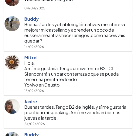
04/04/2025
Buddy
Buenas tardes yo hablo inglés nativo y me interesa
mejorar mi castellano y aprender un poco de
euskera meantras hacer amigos ,como hacéis vais
quedar ?
14/02/2026
Mitxel
Hola ,
A mí.me gustaría .Tengo un nivel entre B2-C1
Si encontráis un bar con terraza o que se pueda
tener una perrita redondo
Yo vivo en Deusto
15/02/2026
Janire
Buenas tardes. Tengo B2 de inglés, y sí me gustaría
practicar mi speaking. A mí me vendrían bien los
jueves a la tarde.
24/02/2026
Buddy