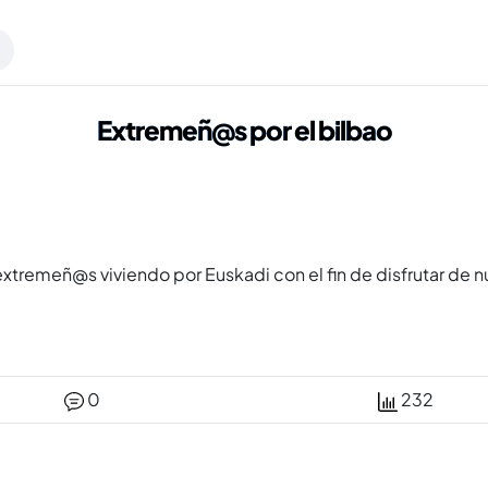
Extremeñ@s por el bilbao
tremeñ@s viviendo por Euskadi con el fin de disfrutar de nu
0
232