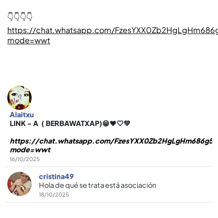
👇👇👇👇
https://chat.whatsapp.com/FzesYXX0Zb2HgLgHm686
mode=wwt
Alaitxu
LINK - A ( BERBAWATXAP)😁❤️🤍💚
https://chat.whatsapp.com/FzesYXX0Zb2HgLgHm686g5?
mode=wwt
16/10/2025
cristina49
Hola de qué se trata está asociación
18/10/2025