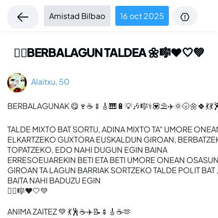
Amistad Bilbao
16 oct 2025
🙋‍♀️BERBALAGUN TALDEA 🌼🎼❤️🤍💚
Alaitxu, 50
BERBALAGUNAK 😋🍷☕🍢🎸🎹🔋💡🎶🎼⚕️💟⛱️✈️🌞🌝🌼🍀💃💃
TALDE MIXTO BAT SORTU, ADINA MIXTO TA" UMORE ONEA
ELKARTZEKO GUXTORA EUSKALDUN GIROAN, BERBATZE
TOPATZEKO, EDO NAHI DUGUN EGIN BAINA
ERRESOEUAREKIN BETI ETA BETI UMORE ONEAN OSASU
GIROAN TA LAGUN BARRIAK SORTZEKO TALDE POLIT BAT 
BAITA NAHI BADUZU EGIN
🙋‍♀️🎼❤️🤍💚
ANIMA ZAITEZ 💚 💃🕺☕✈️📝🍢🎸☕🫶