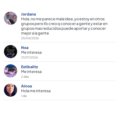
Jordana
Hola ,no me parece mala idea ,yo estoy en otros
grupos pero tb creo q conocer a gente y estar en
grupos mas reducidos puede aportar y conocer
mejor a la gente
25/04/2026
Noa
Me interesa
21/07/2026
Estibalitz
Me interesa
2 días
Ainoa
Hola me interesa
1 día