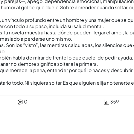
 y parejas—, apego, dependencia emocional, manipulación 
el humor al golpe que duele.Sobre aprender cuándo soltar, 
os, un vínculo profundo entre un hombre y una mujer que se
r con todo a su paso, incluida su salud mental.
as, la novela muestra hasta dónde pueden llegar el amor, la p
demasiado a perderse uno mismo.
es. Son los “visto”, las mentiras calculadas, los silencios qu
do.
ién habla de mirar de frente lo que duele, de pedir ayuda,
nar no siempre significa soltar a la primera.
es que merece la pena, entender por qué lo haces y descubr
tarlo todo.Ni siquiera soltar.Es que alguien elija no tenerte e
0
359