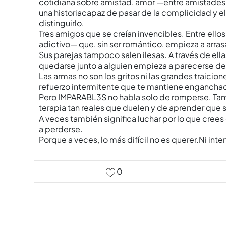
cotidiana sobre amistad, amor —entre amistades
una historiacapaz de pasar de la complicidad y 
distinguirlo.
Tres amigos que se creían invencibles. Entre ell
adictivo— que, sin ser romántico, empieza a arrasa
Sus parejas tampoco salen ilesas. A través de ell
quedarse junto a alguien empieza a parecerse 
Las armas no son los gritos ni las grandes traicion
refuerzo intermitente que te mantiene engancha
Pero IMPARABL3S no habla solo de romperse. Tamb
terapia tan reales que duelen y de aprender que sa
A veces también significa luchar por lo que cre
a perderse.
Porque a veces, lo más difícil no es querer.Ni inten
0