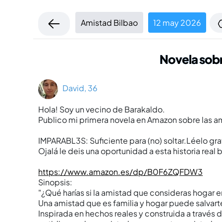
Amistad Bilbao
12 may 2026
Novela sobr
David, 36
Hola! Soy un vecino de Barakaldo.
Publico mi primera novela en Amazon sobre las am
IMPARABL3S: Suficiente para (no) soltar.Léelo gra
Ojalá le deis una oportunidad a esta historia real
https://www.amazon.es/dp/B0F6ZQFDW3
Sinopsis:
"¿Qué harías si la amistad que consideras hogar 
Una amistad que es familia y hogar puede salvart
Inspirada en hechos reales y construida a travé