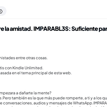
e la amistad. IMPARABL3S: Suficiente para
istades entre otras cosas.
tis con Kindle Unlimited.
 basada en el tema principal de esta web.
empezara a dañarte la mente?
e.Pero también es la que más puede romperte, a ti y a los q
s de conversaciones, audios y mensajes de WhatsApp.IMPARAB