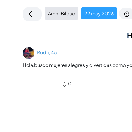
Amor Bilbao
22 may 2026
H
Rodri, 45
Hola,busco mujeres alegres y divertidas como yo
0