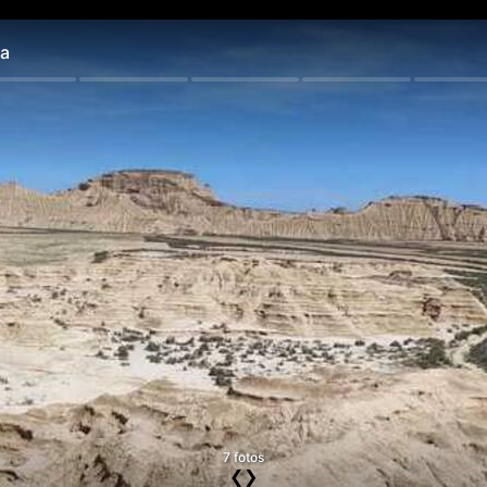
a
7 fotos
❮
❯