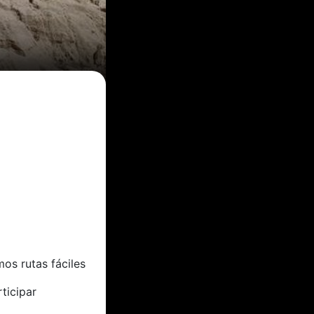
os rutas fáciles
rticipar