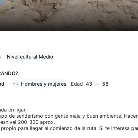
✓
s
Nivel cultural Medio
CANDO?
tad
♂♀ Hombres y mujeres
Edad
43
∼
58
da en ligar.
upo de senderismo con gente maja y buen ambiente. Hacem
esnivel 200-300 aprox.
propio para llegar al comienzo de la ruta. Si te interesa pa