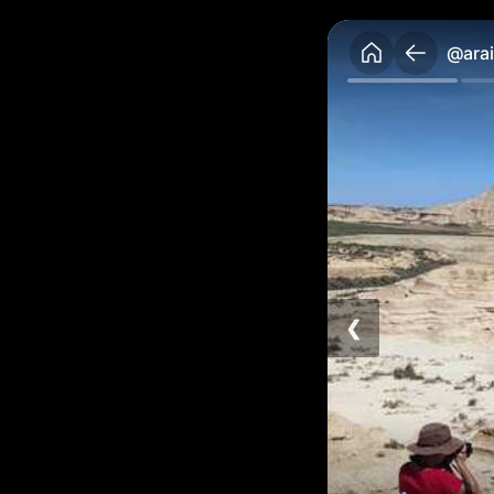
@arai
❮