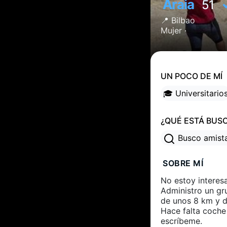
Araia
51
📍
Bilbao
Mujer ·
UN POCO DE MÍ
🎓 Universitario
¿QUÉ ESTÁ BUS
Busco amis
SOBRE MÍ
No estoy interesa
Administro un gr
de unos 8 km y d
Hace falta coche 
escríbeme.