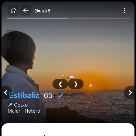
@esti8
2 fotos
❮
❯
Estíbaliz
✓
65
📍
Getxo
Mujer ·
Hetero