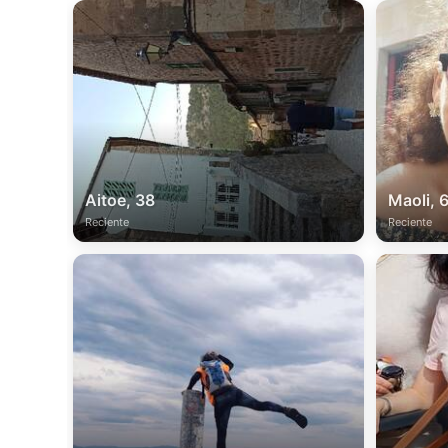
Aitoe, 38
Maoli, 
Reciente
Reciente