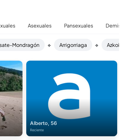
exuales
Asexuales
Pansexuales
Demisexuales
asate-Mondragón
🔹
Arrigorriaga
🔹
Azkoitia
🔹
Alberto, 56
Reciente