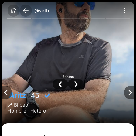
@seth
5 fotos
❮
❯
Aritz
✓
45
📍
Bilbao
Hombre ·
Hetero