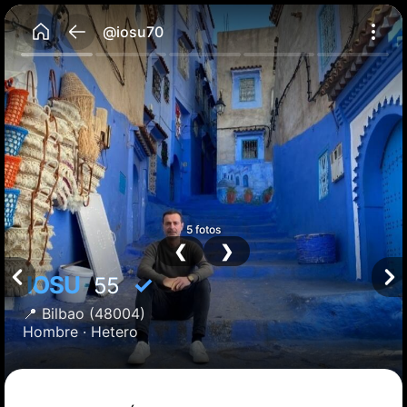
@iosu70
5 fotos
❮
❯
IOSU
✓
55
📍
Bilbao
(48004)
Hombre ·
Hetero