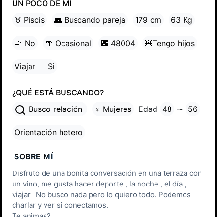
UN POCO DE MÍ
♉ Piscis
👥 Buscando pareja
179 cm
63 Kg
🚬 No
🍺 Ocasional
🌃 48004
🧸Tengo hijos
Viajar 🔸 Si
¿QUÉ ESTÁ BUSCANDO?
Busco relación
♀ Mujeres
Edad
48
∼
56
Orientación hetero
SOBRE MÍ
Disfruto de una bonita conversación en una terraza con
un vino, me gusta hacer deporte , la noche , el día ,
viajar. No busco nada pero lo quiero todo. Podemos
charlar y ver si conectamos.
Te animas?