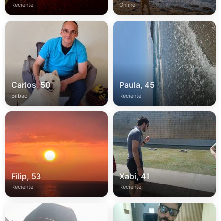
Reciente
Online
Carlos, 50
Paula, 45
Bilbao
Reciente
Filip, 53
Xabi, 41
Reciente
Reciente