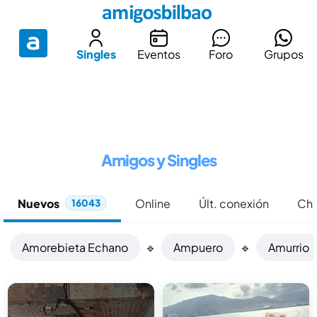
Singles
Eventos
Foro
Grupos
Amigos y Singles
Nuevos
Online
Últ. conexión
Chi
16043
Amorebieta Echano
🔹
Ampuero
🔹
Amurrio