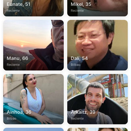
Eunate, 51
Mikel, 35
Reciente
Reciente
Manu, 66
Dalí, 54
Reciente
Bilbao
Ainhoa, 36
Arkaitz, 39
Bilbao
Reciente