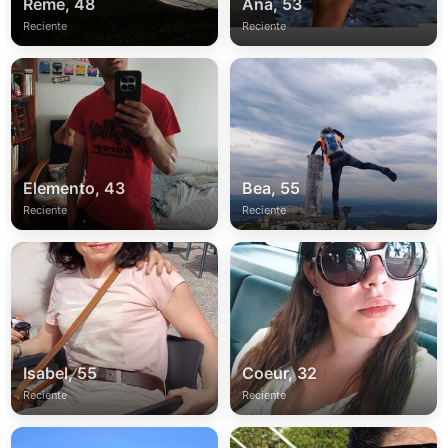
Reme, 48
Ana, 53
Reciente
Reciente
Elemento, 43
Bea, 55
Reciente
Reciente
Isabel, 55
Coeur, 32
Reciente
Reciente