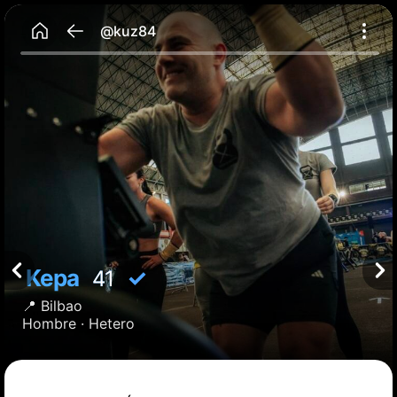
@kuz84
Kepa
✓
41
📍
Bilbao
Hombre ·
Hetero