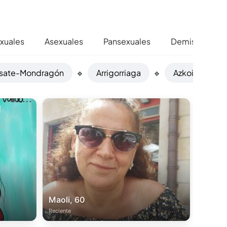
xuales
Asexuales
Pansexuales
Demisexuales
asate-Mondragón
🔹
Arrigorriaga
🔹
Azkoitia
🔹
Maoli, 60
Reciente