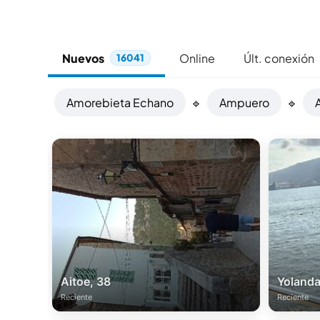
Nuevos
Online
Últ. conexión
16041
Amorebieta Echano
🔹
Ampuero
🔹
Aitoe, 38
Yolanda
Reciente
Reciente