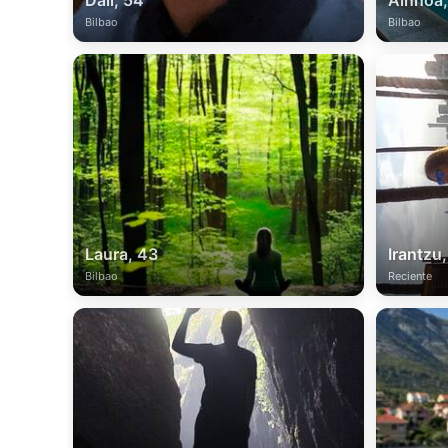
Dalí, 54
Ainhoa,
Bilbao
Bilbao
Laura, 43
Irantzu
Bilbao
Reciente