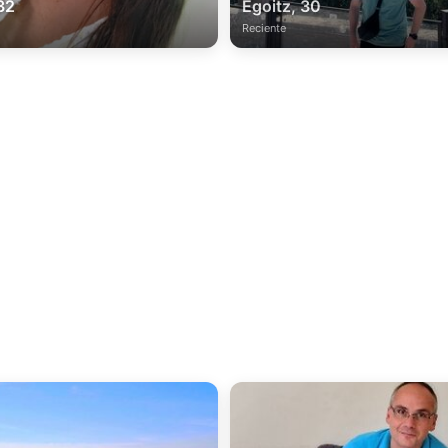
32
Egoitz, 30
Reciente