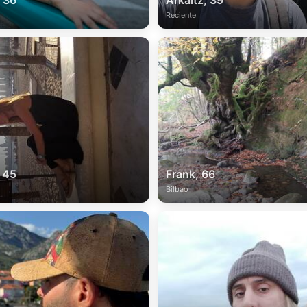
 36
Arkaitz, 39
Reciente
, 45
Frank, 66
Bilbao