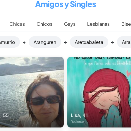
Amigos y Singles
Chicas
Chicos
Gays
Lesbianas
Bise
Amurrio
🔹
Aranguren
🔹
Aretxabaleta
🔹
Arr
, 55
Lisa, 41
Reciente