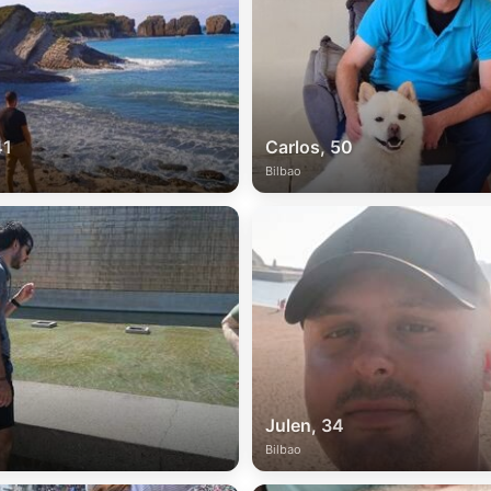
41
Carlos, 50
Bilbao
1
Julen, 34
Bilbao