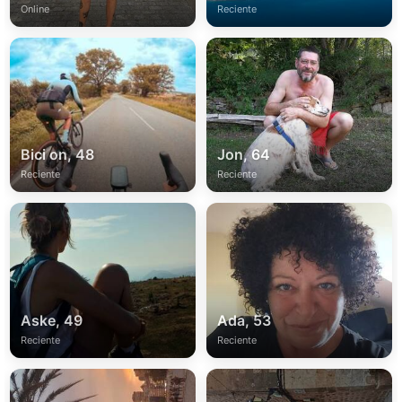
Online
Reciente
Bici on, 48
Jon, 64
Reciente
Reciente
Aske, 49
Ada, 53
Reciente
Reciente