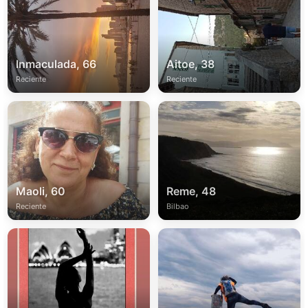
Inmaculada, 66
Aitoe, 38
Reciente
Reciente
Maoli, 60
Reme, 48
Reciente
Bilbao