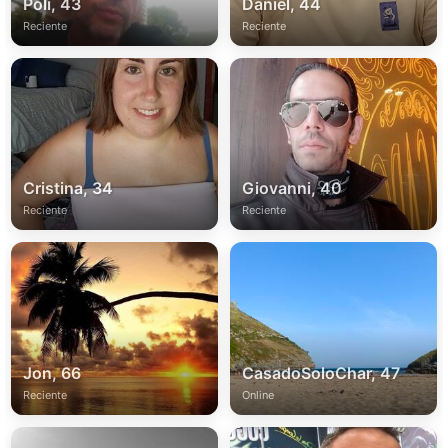
Poli, 43
Daniel, 44
Reciente
Reciente
Cristina, 34
Giovanni, 40
Reciente
Reciente
Jon, 66
CasadoSoloChar, 47
Reciente
Online