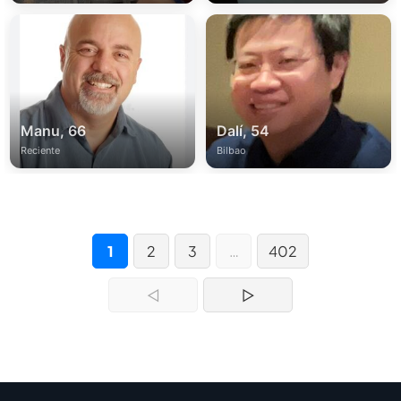
Manu, 66
Dalí, 54
Reciente
Bilbao
1
2
3
…
402
◁
▷