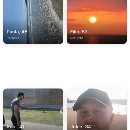
Paula, 45
Filip, 53
Reciente
Reciente
Xabi, 41
Julen, 34