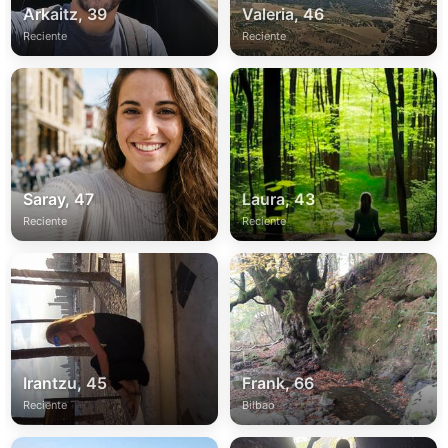
Arkaitz, 39
Valeria, 46
Reciente
Reciente
Saray, 47
Laura, 43
Reciente
Reciente
Irantzu, 45
Frank, 66
Reciente
Bilbao