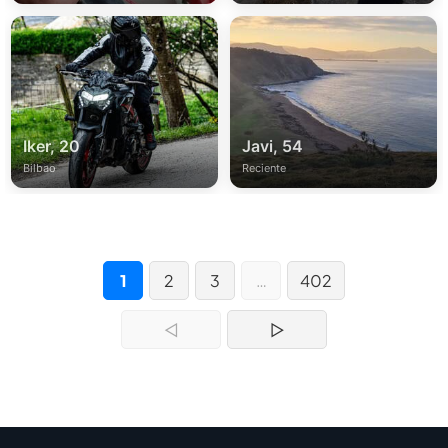
Iker, 20
Javi, 54
Bilbao
Reciente
1
2
3
…
402
◁
▷