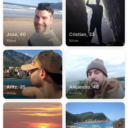
Jose, 40
Cristian, 33
Bilbao
Bilbao
Aritz, 35
Alejandro, 48
Online
Reciente