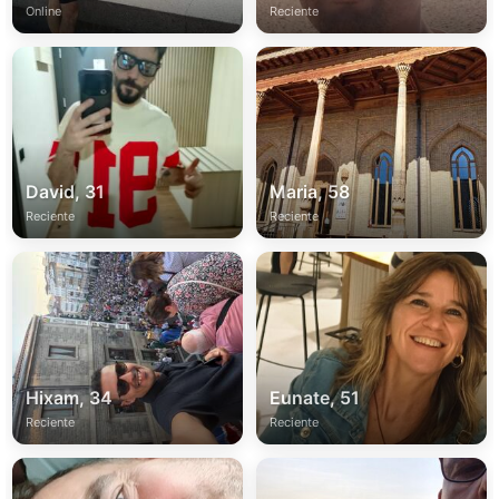
Online
Reciente
David, 31
Maria, 58
Reciente
Reciente
Hixam, 34
Eunate, 51
Reciente
Reciente