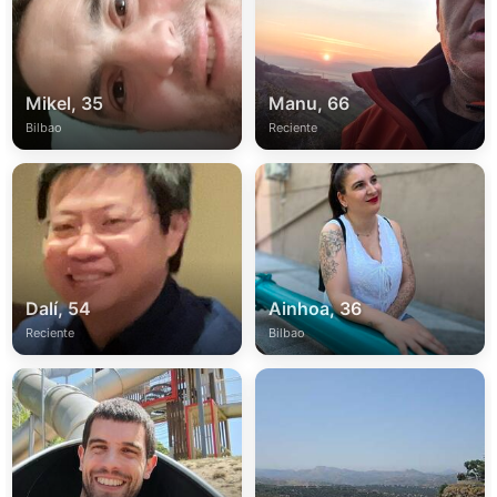
Mikel, 35
Manu, 66
Bilbao
Reciente
Dalí, 54
Ainhoa, 36
Reciente
Bilbao