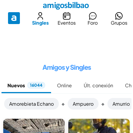
Singles
Eventos
Foro
Grupos
Amigos y Singles
Nuevos
Online
Últ. conexión
Chi
16044
Amorebieta Echano
🔹
Ampuero
🔹
Amurrio