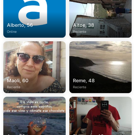
Alberto, 56
Aitoe, 38
Online
Reciente
Maoli, 60
Reme, 48
Reciente
Reciente