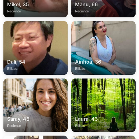
Mikel, 35
Manu, 66
Reciente
Reciente
Dalí, 54
Ainhoa, 36
Bilbao
Bilbao
Saray, 45
Laura, 43
Reciente
Bilbao