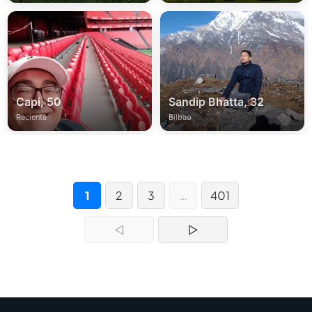
Capi, 50
Sandip Bhatta, 32
Reciente
Bilbao
1
2
3
…
401
◁
▷