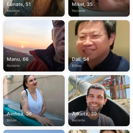
Eunate, 51
Mikel, 35
Reciente
Reciente
Manu, 66
Dalí, 54
Reciente
Bilbao
Ainhoa, 36
Arkaitz, 39
Bilbao
Reciente