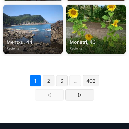
Mentxu, 44
Monstri, 43
Reciente
Reciente
1
2
3
…
402
◁
▷