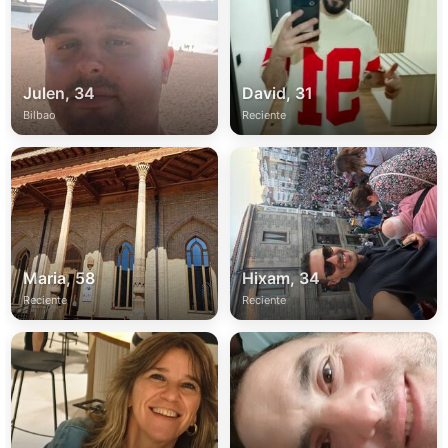
Julen, 34
David, 31
Bilbao
Reciente
Maria, 58
Hixam, 34
Reciente
Reciente