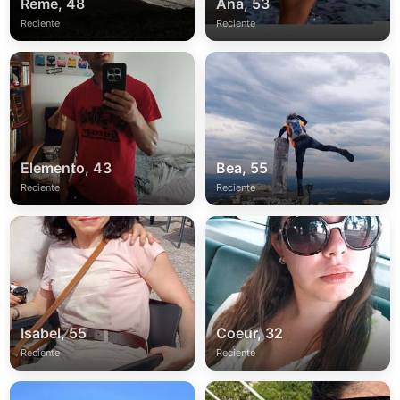
Reme, 48
Ana, 53
Reciente
Reciente
Elemento, 43
Bea, 55
Reciente
Reciente
Isabel, 55
Coeur, 32
Reciente
Reciente