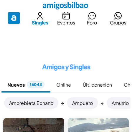
Singles
Eventos
Foro
Grupos
Amigos y Singles
Nuevos
Online
Últ. conexión
Chi
16043
Amorebieta Echano
🔹
Ampuero
🔹
Amurrio