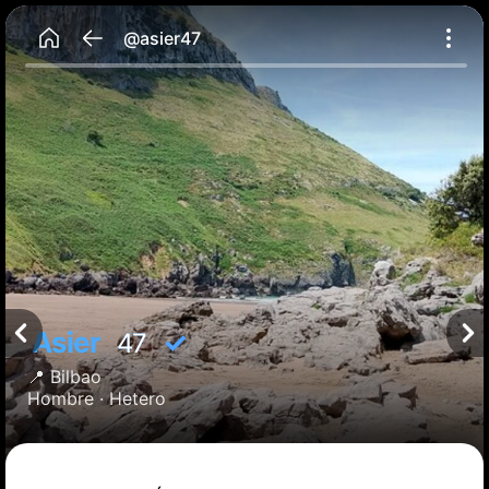
@asier47
Asier
✓
47
📍
Bilbao
Hombre ·
Hetero