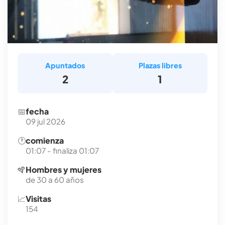
Apuntados
Plazas libres
2
1
📅
fecha
09 jul 2026
🕐
comienza
01:07 - finaliza 01:07
🪇
Hombres y mujeres
de 30 a 60 años
📈
Visitas
154