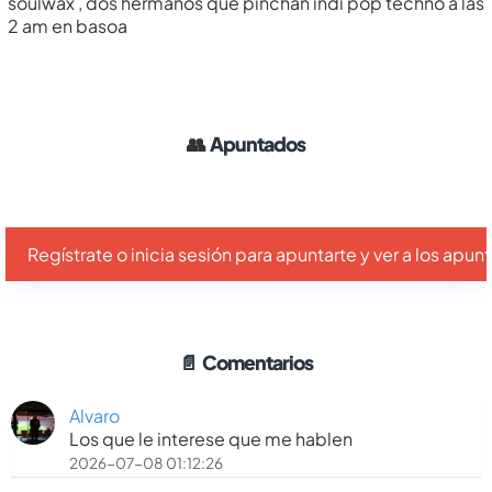
soulwax , dos hermanos que pinchan indi pop techno a las
2 am en basoa
👥
Apuntados
Regístrate o inicia sesión para apuntarte y ver a los apu
📄
Comentarios
Alvaro
Los que le interese que me hablen
2026-07-08 01:12:26