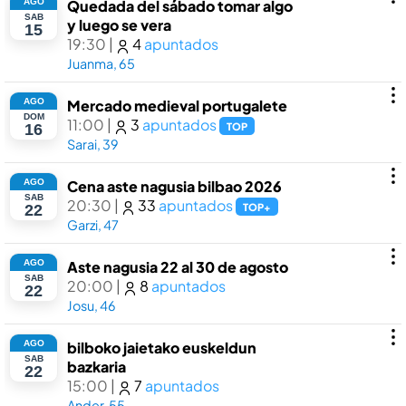
AGO
Quedada del sábado tomar algo
SAB
y luego se vera
15
19:30
|
4
apuntados
Juanma, 65
AGO
Mercado medieval portugalete
DOM
11:00
|
3
apuntados
TOP
16
Sarai, 39
AGO
Cena aste nagusia bilbao 2026
SAB
20:30
|
33
apuntados
TOP+
22
Garzi, 47
AGO
Aste nagusia 22 al 30 de agosto
SAB
20:00
|
8
apuntados
22
Josu, 46
AGO
bilboko jaietako euskeldun
SAB
bazkaria
22
15:00
|
7
apuntados
Ander, 55