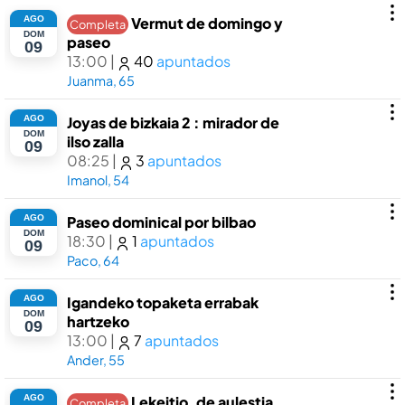
AGO
Vermut de domingo y
Completa
DOM
paseo
09
13:00
|
40
apuntados
Juanma, 65
AGO
Joyas de bizkaia 2 : mirador de
DOM
ilso zalla
09
08:25
|
3
apuntados
Imanol, 54
AGO
Paseo dominical por bilbao
DOM
18:30
|
1
apuntados
09
Paco, 64
AGO
Igandeko topaketa errabak
DOM
hartzeko
09
13:00
|
7
apuntados
Ander, 55
AGO
Lekeitio, de aulestia,
Completa