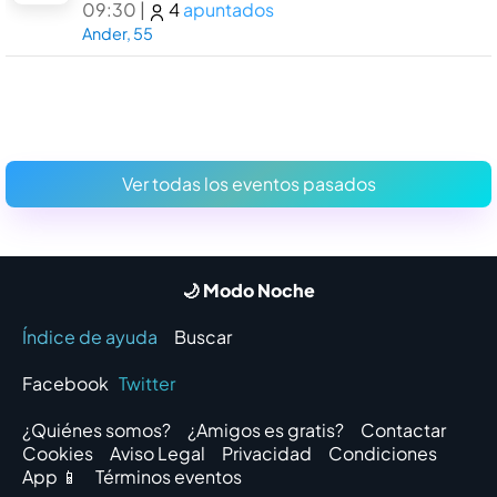
09:30
|
4
apuntados
Ander, 55
Ver todas los eventos pasados
🌙 Modo Noche
Índice de ayuda
Buscar
Facebook
Twitter
¿Quiénes somos?
¿Amigos es gratis?
Contactar
Cookies
Aviso Legal
Privacidad
Condiciones
App 📱
Términos eventos