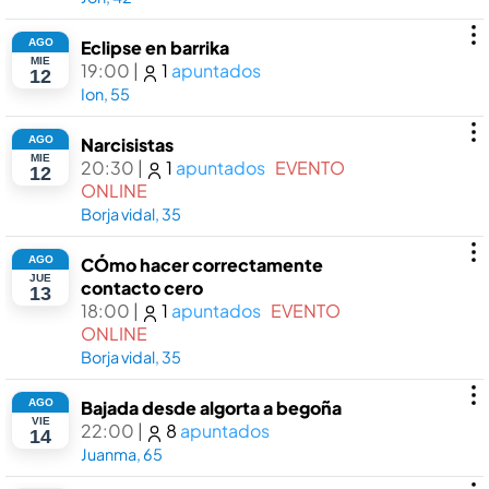
AGO
Eclipse en barrika
MIE
19:00
|
1
apuntados
12
Ion, 55
AGO
Narcisistas
MIE
20:30
|
1
apuntados
EVENTO
12
ONLINE
Borja vidal, 35
AGO
CÓmo hacer correctamente
JUE
contacto cero
13
18:00
|
1
apuntados
EVENTO
ONLINE
Borja vidal, 35
AGO
Bajada desde algorta a begoña
VIE
22:00
|
8
apuntados
14
Juanma, 65