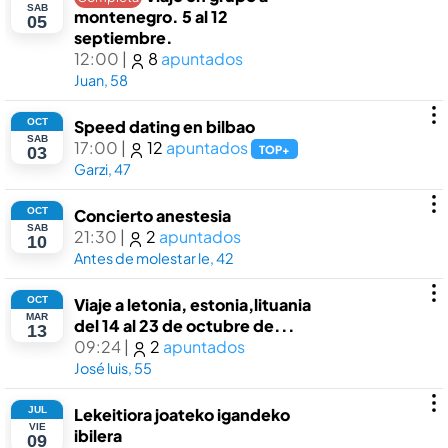
SAB
montenegro. 5 al 12
05
septiembre.
12:00
|
8
apuntados
Juan, 58
OCT
Speed dating en bilbao
SAB
17:00
|
12
apuntados
TOP+
03
Garzi, 47
OCT
Concierto anestesia
SAB
21:30
|
2
apuntados
10
Antes de molestar le, 42
OCT
Viaje a letonia, estonia,lituania
MAR
del 14 al 23 de octubre de...
13
09:24
|
2
apuntados
José luis, 55
JUL
Lekeitiora joateko igandeko
VIE
ibilera
09