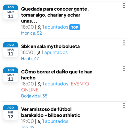
AGO
Quedada para conocer gente,
MAR
tomar algo, charlar y echar
11
unas...
18:00
|
1
apuntados
TOP
Monica, 52
AGO
Sbk en sala mytho bolueta
MAR
18:30
|
1
apuntados
11
Haritz, 47
AGO
CÓmo borrar el daÑo que te han
MAR
hecho
11
18:00
|
1
apuntados
EVENTO
ONLINE
Borja vidal, 35
AGO
Ver amistoso de fútbol
MIE
barakaldo - bilbao athletic
12
19:00
|
1
apuntados
Jon, 42