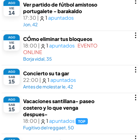
AGO
Ver partido de fútbol amistoso
VIE
portugalete - barakaldo
14
17:30
|
1
apuntados
Jon, 42
AGO
CÓmo eliminar tus bloqueos
VIE
18:00
|
1
apuntados
EVENTO
14
ONLINE
Borja vidal, 35
AGO
Concierto su ta gar
SAB
22:00
|
1
apuntados
15
Antes de molestar le, 42
AGO
Vacaciones santillana- paseo
SAB
costero y lo que venga
15
despues-
18:00
|
1
apuntados
TOP
Fugitivo del reggaet, 50