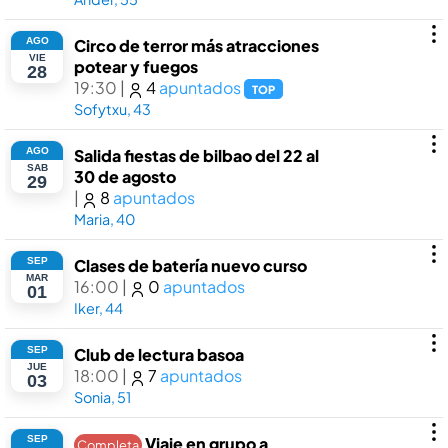
AGO
Circo de terror más atracciones
VIE
potear y fuegos
28
19:30
|
4
apuntados
TOP
Sofytxu, 43
AGO
Salida fiestas de bilbao del 22 al
SAB
30 de agosto
29
|
8
apuntados
Maria, 40
SEP
Clases de batería nuevo curso
MAR
16:00
|
0
apuntados
01
Iker, 44
SEP
Club de lectura basoa
JUE
18:00
|
7
apuntados
03
Sonia, 51
SEP
Viaje en grupo a
Completa