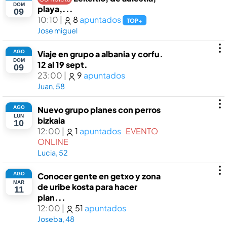
DOM
playa,...
09
10:10
|
8
apuntados
TOP+
Jose miguel
AGO
Viaje en grupo a albania y corfu.
DOM
12 al 19 sept.
09
23:00
|
9
apuntados
Juan, 58
AGO
Nuevo grupo planes con perros
LUN
bizkaia
10
12:00
|
1
apuntados
EVENTO
ONLINE
Lucia, 52
AGO
Conocer gente en getxo y zona
MAR
de uribe kosta para hacer
11
plan...
12:00
|
51
apuntados
Joseba, 48