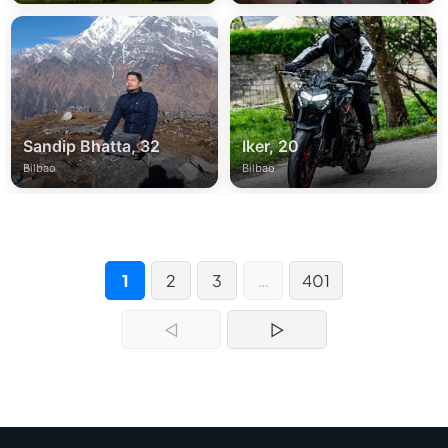
Sandip Bhatta, 32
Iker, 20
Bilbao
Bilbao
1
2
3
…
401
◁
▷