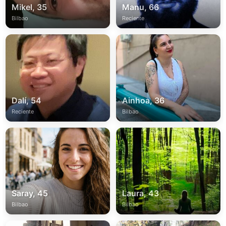
Mikel, 35
Manu, 66
Bilbao
Reciente
Dalí, 54
Ainhoa, 36
Reciente
Bilbao
Saray, 45
Laura, 43
Bilbao
Bilbao