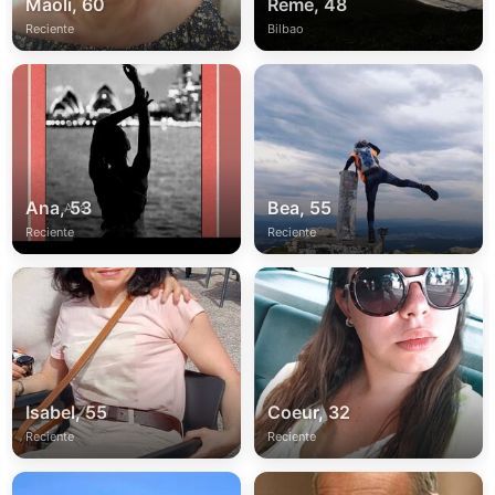
Maoli, 60
Reme, 48
Reciente
Bilbao
Ana, 53
Bea, 55
Reciente
Reciente
Isabel, 55
Coeur, 32
Reciente
Reciente