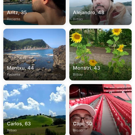
Aritz, 35
Alejandro, 48
Reciente
Bilbao
Mentxu, 44
Monstri, 43
Reciente
Bilbao
Carlos, 63
Capi, 50
Bilbao
Bilbao