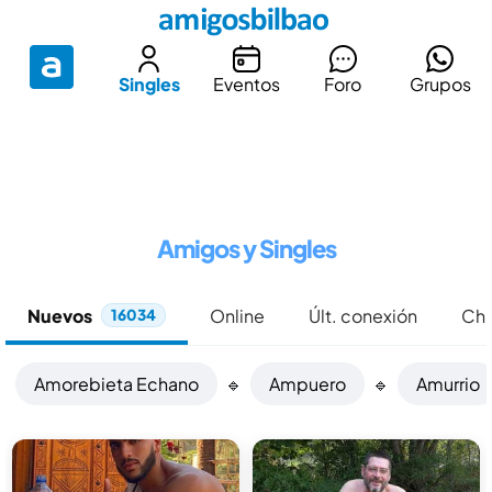
Singles
Eventos
Foro
Grupos
Amigos y Singles
Nuevos
Online
Últ. conexión
Chi
16034
Amorebieta Echano
🔹
Ampuero
🔹
Amurrio