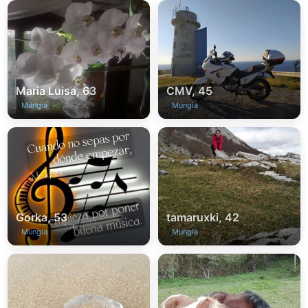
Maria Luisa, 63
CMV, 45
Mungia
Mungia
Gorka, 53
tamaruxki, 42
Mungia
Mungia