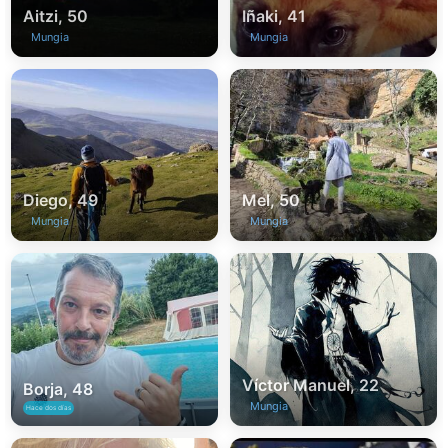
Aitzi, 50
Iñaki, 41
Mungia
Mungia
Diego, 49
Mel, 50
Mungia
Mungia
Víctor Manuel, 22
Borja, 48
Mungia
Hace dos días