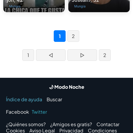
jon, 42
Josean7, 52
Mungia
Mungia
1
2
1
◁
▷
2
🌙 Modo Noche
Índice de ayuda
Buscar
Facebook
Twitter
¿Quiénes somos?
¿Amigos es gratis?
Contactar
Cookies
Aviso Legal
Privacidad
Condiciones