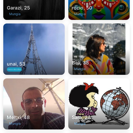
Garazi, 25
rocio, 50
Mungia
Mungia
Beli, 38
unai, 53
Mungia
Hace dos días
Meltxi, 48
Sara, 28
Mungia
Mungia