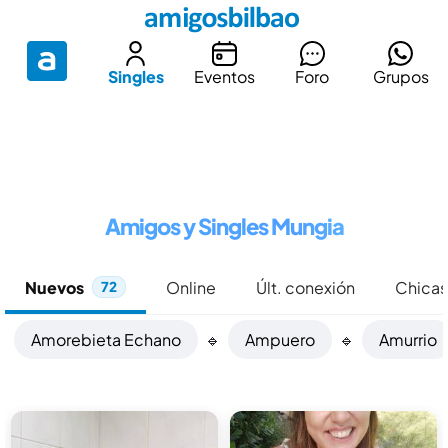
Singles
Eventos
Foro
Grupos
Amigos y Singles Mungia
Nuevos
Online
Últ. conexión
Chicas
72
Amorebieta Echano
🔹
Ampuero
🔹
Amurrio