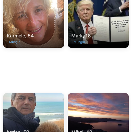
Karmele, 54
Mark, 18
Mungia
Mungia
karlos, 59
Mikel, 49