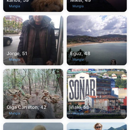
Mungia
Mungia
Jorge, 51
Eguz, 48
Mungia
Mungia
Olga Carreton, 42
iñaki, 58
Mungia
Mungia