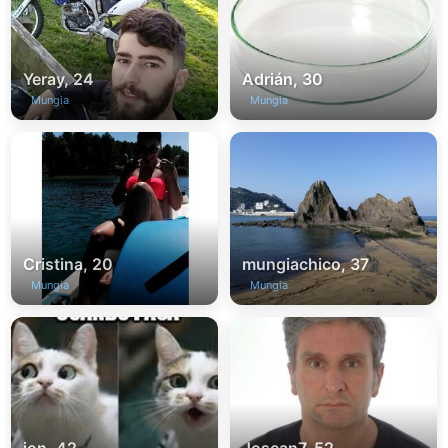
Yeray, 24
Adrián, 30
Mungia
Mungia
Cristina, 20
mungiachico, 37
Mungia
Mungia