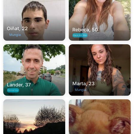
Oiñat, 22
Rebeca, 50
Mungia
Hace dos días
Marta, 23
Lander, 37
Mungia
Online hoy