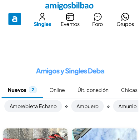
Singles
Eventos
Foro
Grupos
Amigos y Singles Deba
Nuevos
Online
Últ. conexión
Chicas
2
Amorebieta Echano
🔹
Ampuero
🔹
Amurrio