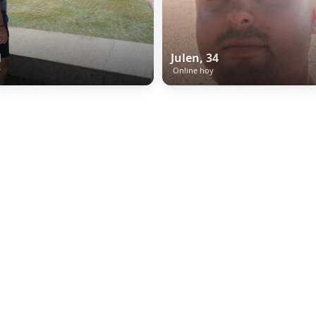
1
Julen, 34
y
Online hoy