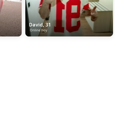
David, 31
Online hoy