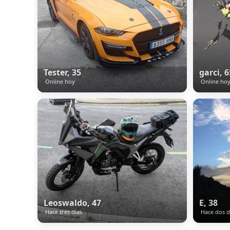
Tester, 35
garci, 6
Online hoy
Online ho
Leoswaldo, 47
E, 38
Hace tres días
Hace dos d