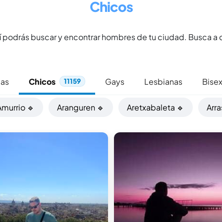
Chicos
 podrás buscar y encontrar hombres de tu ciudad. Busca a
cas
Chicos
Gays
Lesbianas
Bise
11159
Amurrio 🔹
Aranguren 🔹
Aretxabaleta 🔹
Arr