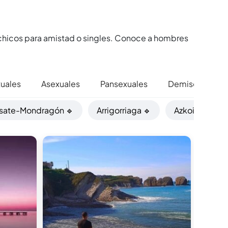
 chicos para amistad o singles. Conoce a hombres
xuales
Asexuales
Pansexuales
Demisexuales
asate-Mondragón 🔹
Arrigorriaga 🔹
Azkoitia 🔹