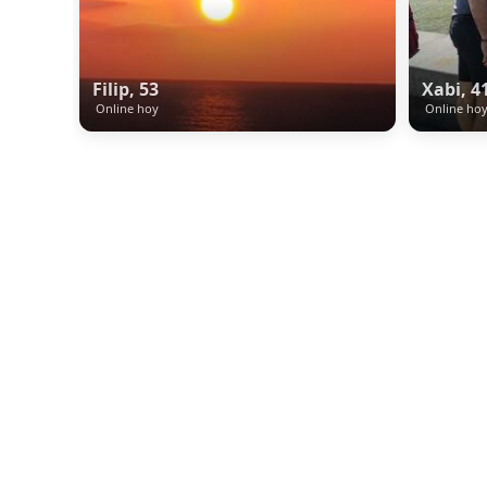
Filip, 53
Xabi, 4
Online hoy
Online ho