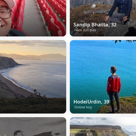
0
Sandip Bhatta, 32
y
Hace dos días
HodeiUrdin, 39
y
Online hoy