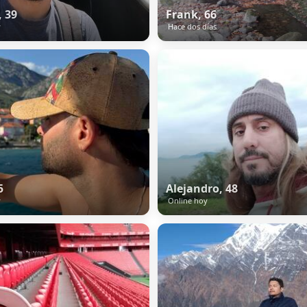
, 39
Frank, 66
y
Hace dos días
5
Alejandro, 48
y
Online hoy