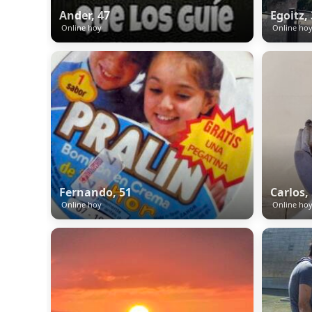
Ander, 47
Egoitz,
Online hoy
Online ho
Fernando, 51
Carlos,
Online hoy
Online ho