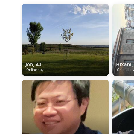
Jon, 40
Hixam,
Online hoy
Online ho