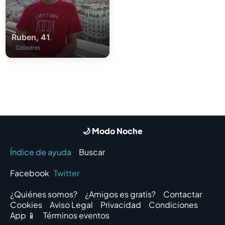
Ruben, 41
Colindres
🌙 Modo Noche
Índice de ayuda
Buscar
Facebook
Twitter
¿Quiénes somos?
¿Amigos es gratis?
Contactar
Cookies
Aviso Legal
Privacidad
Condiciones
App 📱
Términos eventos