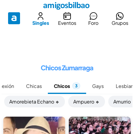
Singles
Eventos
Foro
Grupos
Chicos Zumarraga
onexión
Chicas
Chicos
Gays
Lesbian
3
Amorebieta Echano 🔹
Ampuero 🔹
Amurrio 