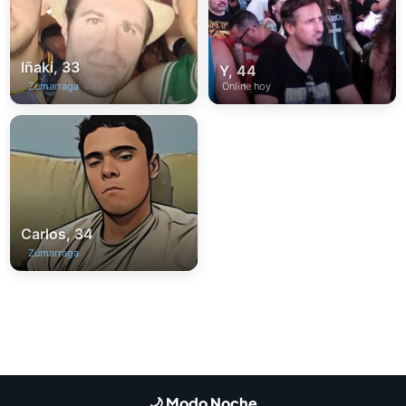
Iñaki, 33
Y, 44
Zumarraga
Online hoy
Carlos, 34
Zumarraga
🌙 Modo Noche